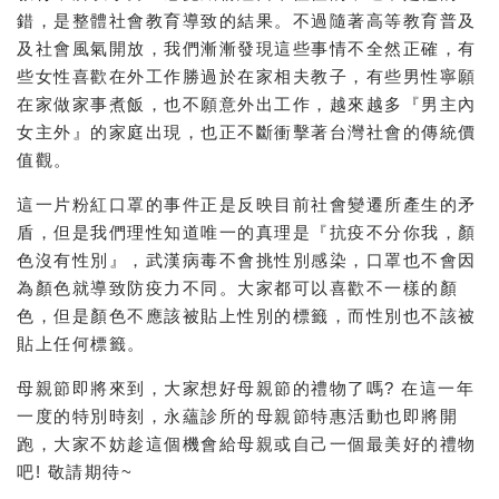
錯，是整體社會教育導致的結果。不過隨著高等教育普及
及社會風氣開放，我們漸漸發現這些事情不全然正確，有
些女性喜歡在外工作勝過於在家相夫教子，有些男性寧願
在家做家事煮飯，也不願意外出工作，越來越多『男主內
女主外』的家庭出現，也正不斷衝擊著台灣社會的傳統價
值觀。
這一片粉紅口罩的事件正是反映目前社會變遷所產生的矛
盾，但是我們理性知道唯一的真理是『抗疫不分你我，顏
色沒有性別』，武漢病毒不會挑性別感染，口罩也不會因
為顏色就導致防疫力不同。大家都可以喜歡不一樣的顏
色，但是顏色不應該被貼上性別的標籤，而性別也不該被
貼上任何標籤。
母親節即將來到，大家想好母親節的禮物了嗎? 在這一年
一度的特別時刻，永蘊診所的母親節特惠活動也即將開
跑，大家不妨趁這個機會給母親或自己一個最美好的禮物
吧! 敬請期待~