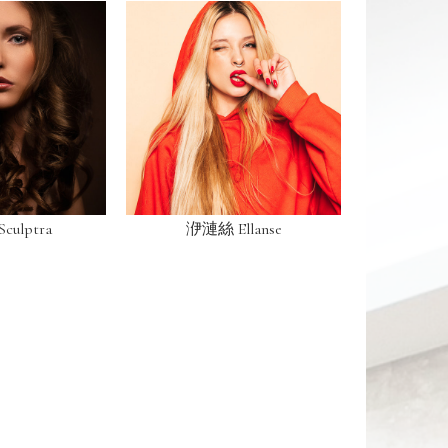
ulptra
洢漣絲 Ellanse