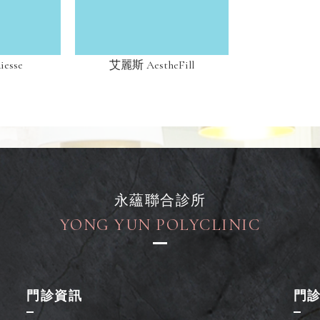
esse
艾麗斯 AestheFill
永蘊聯合診所
YONG YUN POLYCLINIC
門診資訊
門