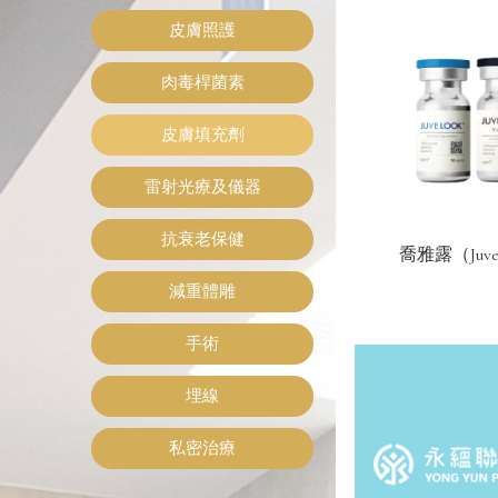
皮膚照護
肉毒桿菌素
皮膚填充劑
雷射光療及儀器
抗衰老保健
喬雅露（Juve
減重體雕
手術
埋線
私密治療