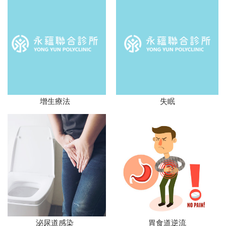
增生療法
失眠
泌尿道感染
胃食道逆流