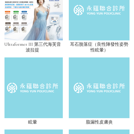
Ultraformer III 第三代海芙音
耳石脫落症（良性陣發性姿勢
波拉提
性眩暈）
眩暈
脂漏性皮膚炎