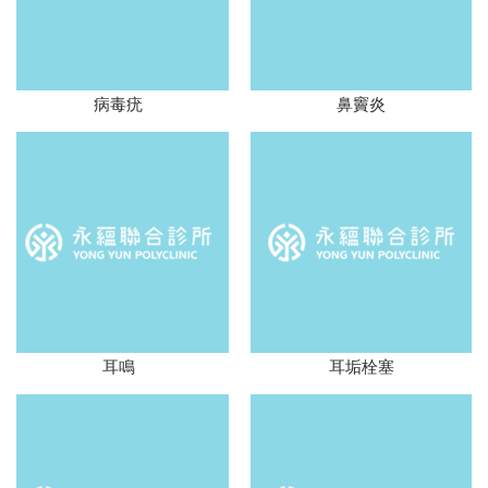
病毒疣
鼻竇炎
耳鳴
耳垢栓塞