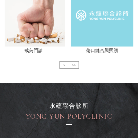
戒菸門診
傷口縫合與照護
>
>>
永蘊聯合診所
YONG YUN POLYCLINIC