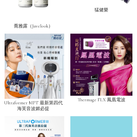
猛健樂
喬雅露（Juvelook）
Thermage FLX 鳳凰電波
Ultraformer MPT 最新第四代
海芙音波媚必提