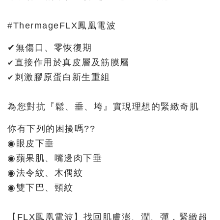
#ThermageFLX鳳凰電波
✔︎無傷口、零恢復期
直接作用於真皮層及筋膜層
✔︎
刺激膠原蛋白新生重組
✔︎
為您對抗『鬆、垂、垮』實現理想的緊緻奇肌
你有下列的困擾嗎??
◉眼皮下垂
◉蘋果肌、嘴邊肉下垂
◉法令紋、木偶紋
◉雙下巴、頸紋
【FLX鳳凰電波】找回肌膚澎、潤、彈，緊緻超