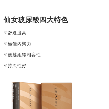
仙女玻尿酸四大特色
☑️舒適度高
☑️極佳內聚力
☑️優越組織相容性
☑️持久性好