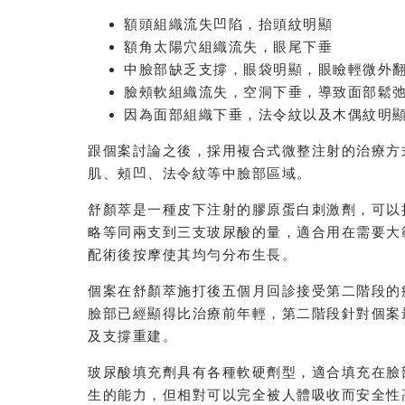
額頭組織流失凹陷，抬頭紋明顯
額角太陽穴組織流失，眼尾下垂
中臉部缺乏支撐，眼袋明顯，眼瞼輕微外
臉頰軟組織流失，空洞下垂，導致面部鬆
因為面部組織下垂，法令紋以及木偶紋明
跟個案討論之後，採用複合式微整注射的治療方
肌、頰凹、法令紋等中臉部區域。
舒顏萃是一種皮下注射的膠原蛋白刺激劑，可以
略等同兩支到三支玻尿酸的量，適合用在需要大
配術後按摩使其均勻分布生長。
個案在舒顏萃施打後五個月回診接受第二階段的
臉部已經顯得比治療前年輕，第二階段針對個案
及支撐重建。
玻尿酸填充劑具有各種軟硬劑型，適合填充在臉
生的能力，但相對可以完全被人體吸收而安全性