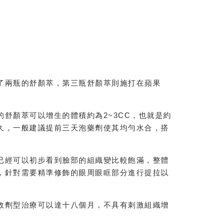
了兩瓶的舒顏萃，第三瓶舒顏萃則施打在蘋果
舒顏萃可以增生的體積約為2~3CC，也就是約
久，一般建議提前三天泡藥劑使其均勻水合，搭
已經可以初步看到臉部的組織變比較飽滿，整體
，針對需要精準修飾的眼周眼眶部分進行提拉以
效劑型治療可以達十八個月，不具有刺激組織增