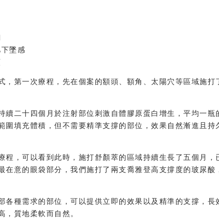
翻
弛下墜感
顯
式，第一次療程，先在個案的額頭、額角、太陽穴等區域施打
持續二十四個月於注射部位刺激自體膠原蛋白增生，平均一瓶的
範圍填充體積，但不需要精準支撐的部位，效果自然漸進且持
療程，可以看到此時，施打舒顏萃的區域持續生長了五個月，
最在意的眼袋部分，我們施打了兩支喬雅登高支撐度的玻尿酸
部各種需求的部位，可以提供立即的效果以及精準的支撐，長
高，質地柔軟而自然。