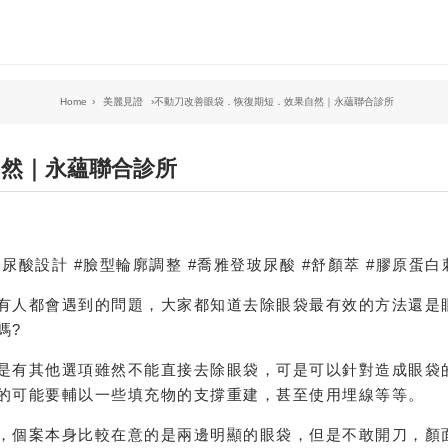
›
美麗見證
›
不動刀改善眼袋．恢復期短．效果自然｜永蘊聯合診所
自然｜永蘊聯合診所
尿酸設計 #臉型輪廓調整 #喬雅登玻尿酸 #舒顏萃 #膠原蛋白
有人都會遇到的問題，大家都知道去除眼袋最有效的方法還是
嗎?
是有其他選項雖然不能直接去除眼袋，可是可以針對造成眼袋
的可能要輔以一些填充物的支撐重建，甚至使用埋線等等。
，個案本身比較在意的是兩邊明顯的眼袋，但是不敢開刀，顏