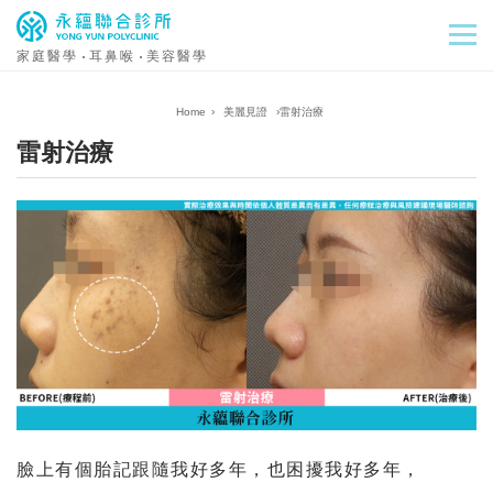
家庭醫學
耳鼻喉
美容醫學
›
美麗見證
›
雷射治療
雷射治療
臉上有個胎記跟隨我好多年，也困擾我好多年，