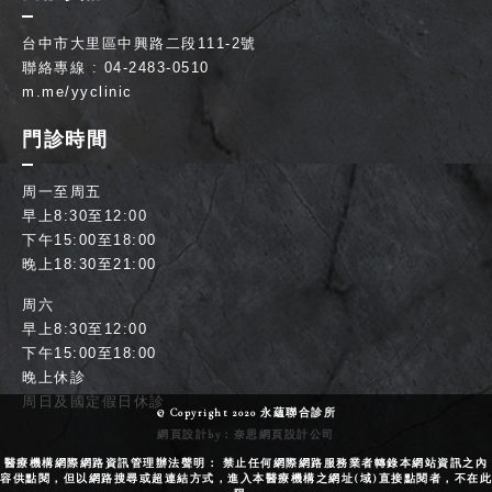
台中市大里區中興路二段111-2號
聯絡專線 : 04-2483-0510
m.me/yyclinic
門診時間
周一至周五
早上8:30至12:00
下午15:00至18:00
晚上18:30至21:00
周六
早上8:30至12:00
下午15:00至18:00
晚上休診
周日及國定假日休診
© Copyright 2020 永蘊聯合診所
網頁設計
by：奈思
網頁設計公司
醫療機構網際網路資訊管理辦法聲明： 禁止任何網際網路服務業者轉錄本網站資訊之內
容供點閱，但以網路搜尋或超連結方式，進入本醫療機構之網址(域)直接點閱者，不在此