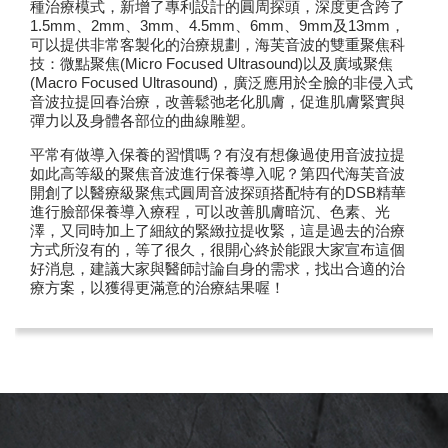
種治療模式，新增了專利設計的圓周探頭，深度更含跨了
1.5mm、2mm、3mm、4.5mm、6mm、9mm及13mm，
可以提供非常客製化的治療規劃，海芙音波的雙重聚焦科
技：微點聚焦(Micro Focused Ultrasound)以及廣域聚焦
(Macro Focused Ultrasound)，廣泛應用於全臉的非侵入式
音波拉提回春治療，改善鬆弛老化肌膚，促進肌膚緊實與
彈力以及身體各部位的曲線雕塑。
平常有做導入保養的習慣嗎？有沒有想像過使用音波拉提
如此高等級的聚焦音波進行保養導入呢？第四代海芙音波
開創了以醫療級聚焦式圓周音波探頭搭配特有的DSB精華
進行臉部保養導入療程，可以改善肌膚暗沉、色素、光
澤，又同時加上了細紋的緊緻拉提收緊，這是過去的治療
方式所沒有的，等了很久，很開心終於能跟大家宣布這個
好消息，建議大家與醫師討論自身的需求，找出合適的治
療方案，以獲得更滿意的治療結果喔！