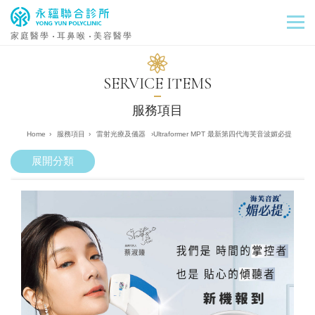
家庭醫學
耳鼻喉
美容醫學
SERVICE ITEMS
服務項目
›
服務項目
›
雷射光療及儀器
›
Ultraformer MPT 最新第四代海芙音波媚必提
展開分類