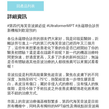
回產品列表
詳細資訊
#第四代海芙音波媚必提 #UltraformerMPT #永蘊聯合診所
新機報到歡迎預約
各位永蘊聯合診所的朋友們大家好，我是邱筱茹醫師，距
離診所引進上一代的第三代海芙音波已經四年又三個月
了，這些年來想要改善老化下垂的你是否已經開始了你的
醫美初體驗？還是還在躊躇不前呢？新一代的機器治療時
間更快速，舒適度更高，又多了許多的新科技設計，無論
是否有體驗過其他音波治療的人都很推薦可以來嘗試看看
喔！
音波拉提是利用高能量聚焦超音波，聚焦在皮膚下的不同
深度，加熱至65°C -75°C，熱緊縮並進一步增生膠原蛋
白，表皮沒有傷口，屬於非侵入式的療程，沒有惱人的恢
復期，是現今除了手術拉皮之外改善皮膚鬆弛老化效果相
當不錯的治療方式。
市面上的音波治療儀器種類繁多，第四代海芙音波是目前
所有機種中，同時具有獨特的MPT線性及傳統點狀音波兩