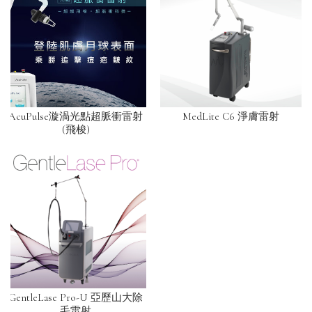
AcuPulse漩渦光點超脈衝雷射
MedLite C6 淨膚雷射
(飛梭)
GentleLase Pro-U 亞歷山大除
毛雷射